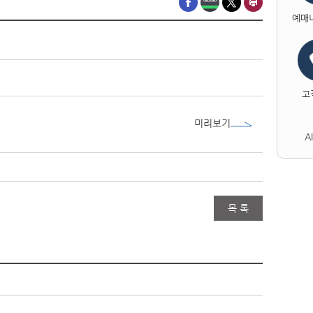
예매
고
미리보기
A
목 록