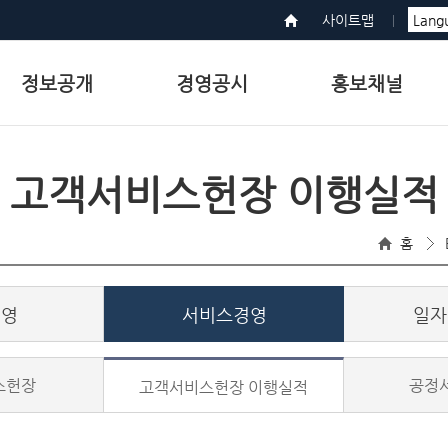
사이트맵
정보공개
경영공시
홍보채널
고객서비스헌장 이행실적
홈
경영
서비스경영
일자
스헌장
공정
고객서비스헌장 이행실적