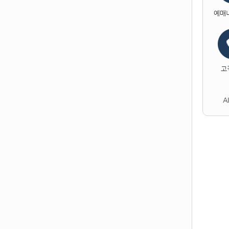
예매
고
A