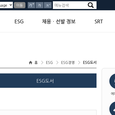
이동
ESG
채용ㆍ선발 정보
SRT
홈
ESG
ESG경영
ESG도서
ESG도서
예