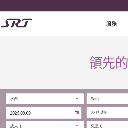
服務
水西
釜山
22點以後
成人 1
兒童 0