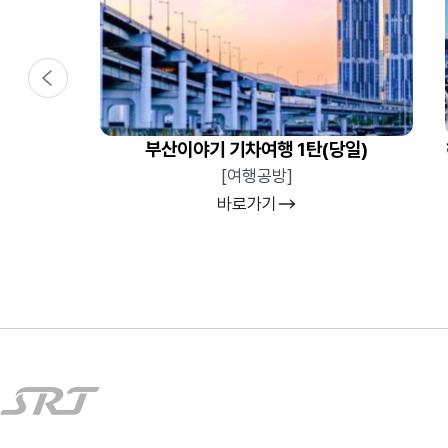
이전
부산이야기 기차여행 1탄(당일)
[여행공방]
바로가기
주식회사 에스알