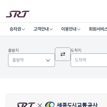
본문 바로가기
대메뉴 바로가기
SRT - Super Rapid Train
승차권
고객안내
이용안내
회원서비
잔여석조회영역
출발지
도착지
출발지 도착지 바꾸기