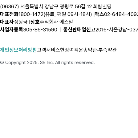
(06367) 서울특별시 강남구 광평로 56길 12 희림빌딩
대표전화
1800-1472(유료, 평일 09시-18시) |
팩스
02-6484-409
대표자
정왕국 |
상호
주식회사 에스알
사업자등록
305-86-31590 ㅣ
통신판매업신고
2016-서울강남-03
개인정보처리방침
고객서비스헌장
여객운송약관·부속약관
© Copyright 2025. SR Inc. All rights reserved.