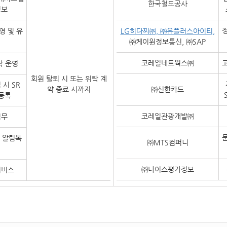
한국철도공사
정보
영 및 유
LG히다찌㈜, ㈜유플러스아이티,
㈜케이원정보통신, ㈜SAP
코레일네트웍스㈜
탁 운영
회원 탈퇴 시 또는 위탁 계
시 SR
약 종료 시까지
㈜신한카드
등록
코레일관광개발㈜
업무
 알림톡
㈜MTS컴퍼니
㈜나이스평가정보
서비스