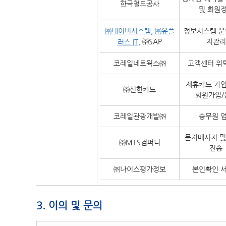
한국철도공사
및 회원
㈜네이버시스템, ㈜유플
정보시스템 운
㈜SAP
지관리
러스 IT,
코레일네트웍스㈜
고객센터 위
제휴카드 가입 
㈜신한카드
회원가입/
코레일관광개발㈜
승무원 
문자메시지 및
㈜MTS컴퍼니
전송
㈜나이스평가정보
본인확인 
3. 이의 및 문의