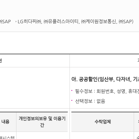
 ㈜SAP → LG히다찌㈜, ㈜유플러스아이티, ㈜케이원정보통신, ㈜SAP)
전
아. 공공할인(임산부, 다자녀, 기
필수정보 : 회원번호, 성명, 휴
선택정보 : 없음
개인정보의보유 및 이용기
 내용
수탁업체
간
매시스템