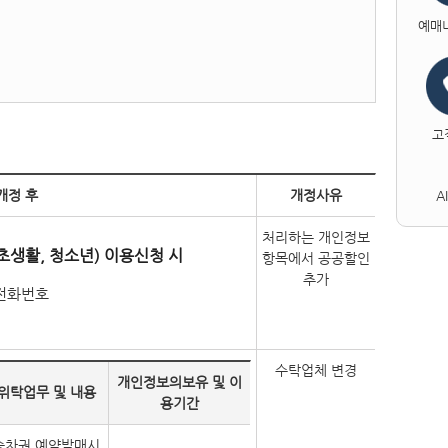
예매
고
개정 후
개정사유
A
처리하는 개인정보
초생활, 청소년) 이용신청 시
항목에서 공공할인
추가
대전화번호
수탁업체 변경
개인정보의보유 및 이
위탁업무 및 내용
용기간
승차권 예약발매시