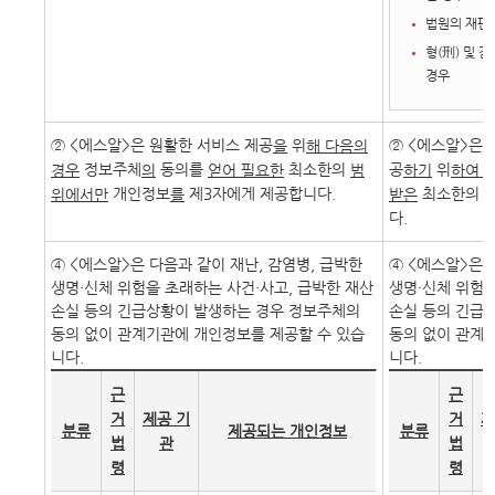
법원의 재판
형(刑) 및 
경우
② <에스알>은 원활한 서비스 제공
위
② <에스알>은
을
해 다음의
정보주체
동의를
최소한의
공
위
경우
의
얻어 필요한
범
하기
하여 
개인정보
제3자에게 제공합니다.
최소한의 
위에서만
를
받은
다.
④ <에스알>은 다음과 같이 재난, 감염병, 급박한
④ <에스알>은 
생명・신체 위험을 초래하는 사건・사고, 급박한 재산
생명・신체 위험을
손실 등의 긴급상황이 발생하는 경우 정보주체의
손실 등의 긴급
동의 없이 관계기관에 개인정보를 제공할 수 있습
동의 없이 관계
니다.
니다.
근
근
거
제공 기
거
제
분류
제공되는 개인정보
분류
법
관
법
령
령