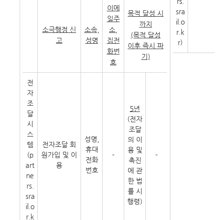
rs.
이메
sra
목적 달성 시
일주
il.o
까지
소극행정 신
소속,
소,
r.k
(목적 달성
고
성명
집전
r)
이후 즉시 파
화번
기)
호
전
자
조
5년
달
(전자
시
조달
스
성명,
의 이
템
전자조달 회
휴대
용 및
(p
원가입 및 이
-
-
전화
촉진
art
용
번호
에 관
ne
한 법
rs.
률 시
sra
행령)
il.o
r.k