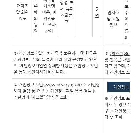
정
성명, 부
전자조
주
시스템
보
서, 휴대
5
달 회원
체
이용, 계
-
전자조
주
전화번
년
정보
의
약만족
달 회원
체
호
동
도 조사
정보
의
의
참여
동
의
② 개인정보파일의 처리목적・보유기간 및 항목은
②
<에스알>의
개인정보파일의 특성에 따라 달리 규정하고 있으
및 항목은 개인
며, 개인정보파일별 상세한 내용은 개인정보 포털
하고 있으며, 
을 통해 확인하시기 바랍니다.
의 개인정보 포
※ 개인정보 포털(www.privacy.go.kr) ▷ 개인정
개인정보 
보의 열람 등 요구 ▷ 개인정보파일 목록 검색 ▷
기관명에 “에스알” 입력 후 조회
※ 개인정보 포털(w
비스 ▷ 정보주
구 ▷ 개인정보파
력 후 조회