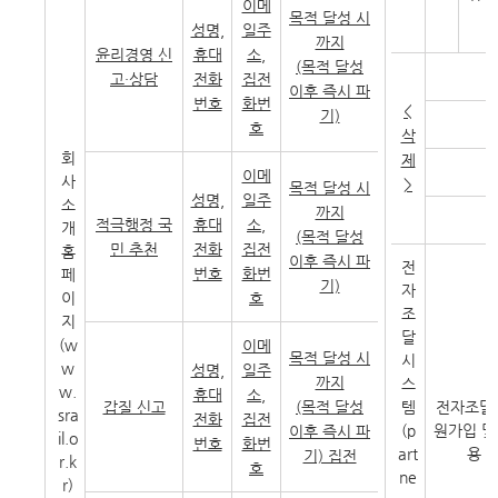
이메
목적 달성 시
성명,
일주
까지
윤리경영 신
휴대
소,
(목적 달성
고・상담
전화
집전
이후 즉시 파
번호
화번
<
기)
호
삭
회
제
이메
사
>
목적 달성 시
성명,
일주
소
까지
적극행정 국
휴대
소,
개
(목적 달성
민 추천
전화
집전
홈
이후 즉시 파
전
번호
화번
페
기)
자
이
호
조
지
달
(w
이메
목적 달성 시
시
w
성명,
일주
까지
스
w.
휴대
소,
갑질 신고
(목적 달성
템
전자조달
sra
전화
집전
(p
원가입 및
이후 즉시 파
il.o
번호
화번
art
용
기) 집전
r.k
호
ne
r)