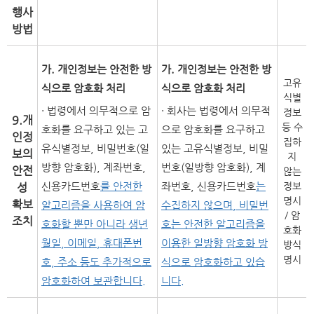
행사
방법
가. 개인정보는 안전한 방
가. 개인정보는 안전한 방
고유
식으로 암호화 처리
식으로 암호화 처리
식별
· 법령에서 의무적으로 암
· 회사는 법령에서 의무적
정보
9.개
등 수
호화를 요구하고 있는 고
으로 암호화를 요구하고
인정
집하
유식별정보, 비밀번호(일
있는 고유식별정보, 비밀
보의
지
방향 암호화), 계좌번호,
번호(일방향 암호화), 계
안전
않는
신용카드번호
를 안전한
좌번호, 신용카드번호
는
정보
성
명시
확보
알고리즘을 사용하여 암
수집하지 않으며, 비밀번
/ 암
조치
호화할 뿐만 아니라 생년
호는 안전한 알고리즘을
호화
월일, 이메일, 휴대폰번
이용한 일방향 암호화 방
방식
명시
호, 주소 등도 추가적으로
식으로 암호화하고 있습
암호화하여 보관합니다.
니다.