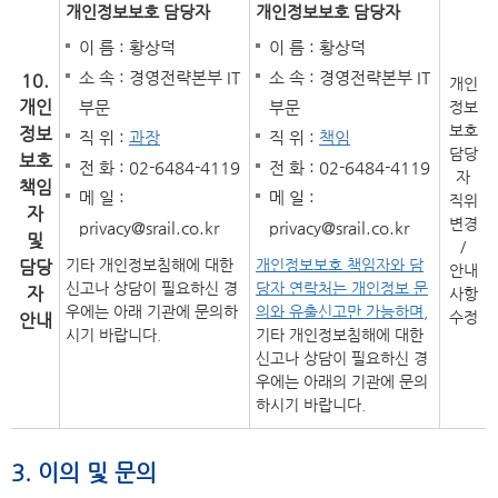
개인정보보호 담당자
개인정보보호 담당자
이 름 : 황상덕
이 름 : 황상덕
소 속 : 경영전략본부 IT
소 속 : 경영전략본부 IT
10.
개인
개인
부문
부문
정보
보호
정보
직 위 :
과장
직 위 :
책임
담당
보호
전 화 : 02-6484-4119
전 화 : 02-6484-4119
자
책임
메 일 :
메 일 :
직위
자
변경
privacy@srail.co.kr
privacy@srail.co.kr
및
/
기타 개인정보침해에 대한
개인정보보호 책임자와 담
담당
안내
신고나 상담이 필요하신 경
당자 연락처는 개인정보 문
자
사항
우에는 아래 기관에 문의하
의와 유출신고만 가능하며,
수정
안내
시기 바랍니다.
기타 개인정보침해에 대한
신고나 상담이 필요하신 경
우에는 아래의 기관에 문의
하시기 바랍니다.
3. 이의 및 문의