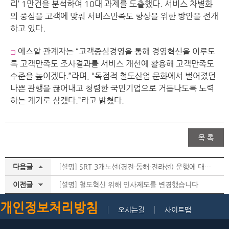
리’ 1만건을 분석하여 10대 과제를 도출했다. 서비스 차별화
의 중심을 고객에 맞춰 서비스만족도 향상을 위한 방안을 전개
하고 있다.
에스알 관계자는 “고객중심경영을 통해 경영혁신을 이루도
◻︎
록 고객만족도 조사결과를 서비스 개선에 활용해 고객만족도
수준을 높이겠다.”라며, “독점적 철도산업 문화에서 벌어졌던
나쁜 관행을 끊어내고 청렴한 국민기업으로 거듭나도록 노력
하는 계기로 삼겠다.”라고 밝혔다.
목 록
다음글
[설명] SRT 3개노선(경전·동해·전라선) 운행에 대한 사항은 노사합의 사항이 아님을 알려드립니다.
이전글
[설명] 철도혁신 위해 인사제도를 변경했습니다
개인정보처리방침
오시는길
사이트맵