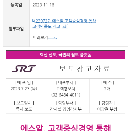
등록일
2023-11-16
230727_에스알 고객중심경영 통해
고객만족도 제고.pdf
첨부파일
미리보기
혁신 선도, 국민의 철도 플랫폼
보 도 참 고 자 료
｜배 포 일｜
｜배포부서｜
｜매 수｜
2023.7.27.(목)
고객홍보처
2매
(02-6484-4011)
｜보도일시｜
｜담당부서｜
｜담당자｜
즉시 보도
감사실 경영감사부
이광현 부장
에스알, 고객중심경영 통해