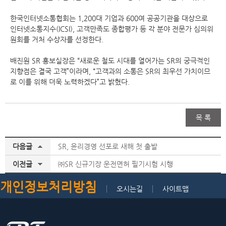
한국인터넷소통협회는 1,200대 기업과 600여 공공기관을 대상으로
인터넷소통지수(ICSI), 고객만족도 종합평가 등 각 분야 전문가 심의위
원회를 거처 수상자를 선정한다.
배진원 SR 홍보실장은 “새로운 철도 시대를 열어가는 SR의 궁극적인
지향점은 결국 고객”이라며, “고객과의 소통은 SR의 최우선 가치이므
로 이를 위해 더욱 노력하겠다”고 밝혔다.
목 록
다음글
SR, 윤리경영 선포로 새해 첫 출발
이전글
㈜SR 신규기장 운전면허 필기시험 시행
개인정보처리방침
오시는길
사이트맵