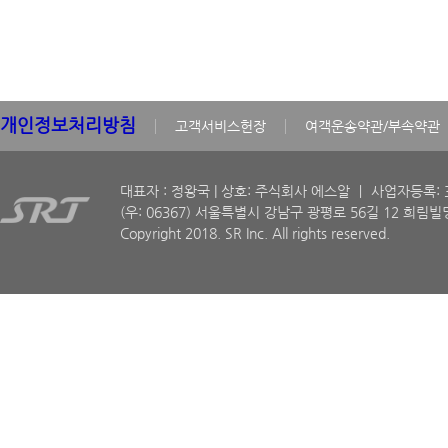
개인정보처리방침
고객서비스헌장
여객운송약관/부속약관
대표자 : 정왕국 | 상호: 주식회사 에스알 ㅣ 사업자등록: 30
(우: 06367) 서울특별시 강남구 광평로 56길 12 희림빌딩
Copyright 2018. SR Inc. All rights reserved.