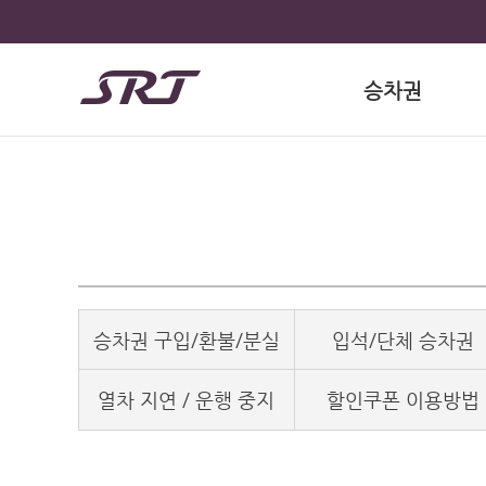
승차권
승차권 구입/환불/분실
입석/단체 승차권
열차 지연 / 운행 중지
할인쿠폰 이용방법