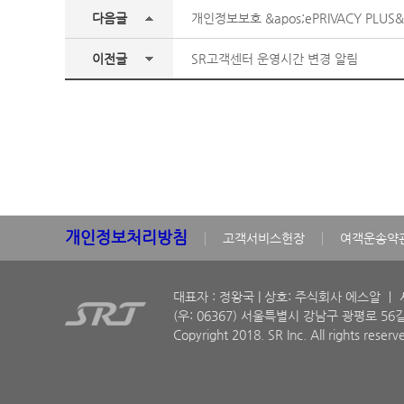
다음글
개인정보보호 &apos;ePRIVACY PLUS&
이전글
SR고객센터 운영시간 변경 알림
개인정보처리방침
고객서비스헌장
여객운송약
대표자 : 정왕국 | 상호: 주식회사 에스알 ㅣ 사
(우: 06367) 서울특별시 강남구 광평로 56길
Copyright 2018. SR Inc. All rights reserv