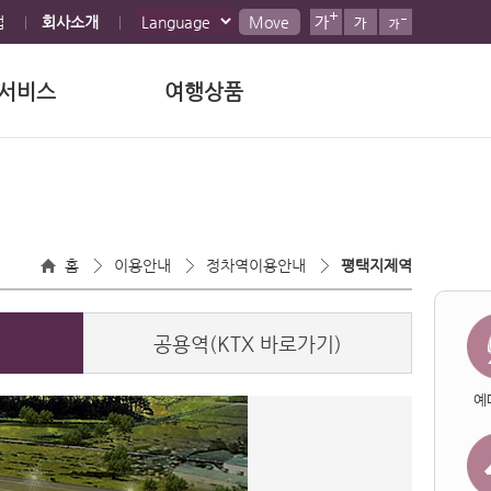
맵
회사소개
Move
서비스
여행상품
홈
이용안내
정차역이용안내
평택지제역
공용역(KTX 바로가기)
예