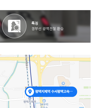
특징
경부선 광역전철 환승