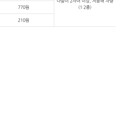
다둥이 2자녀 이상, 저공해 차량
770원
(1·2종)
210원