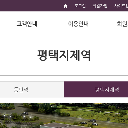
로그인
회원가입
사이트
고객안내
이용안내
회원
평택지제역
동탄역
평택지제역