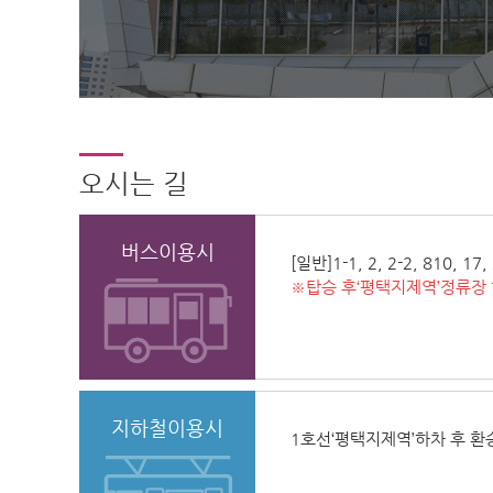
오시는 길
버스이용시
[일반]1-1, 2, 2-2, 810, 17, 
※탑승 후‘평택지제역’정류장
지하철이용시
1호선‘평택지제역’하차 후 환