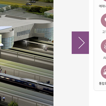
예매
고
A
통합