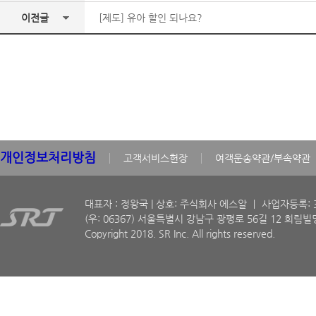
이전글
[제도] 유아 할인 되나요?
개인정보처리방침
고객서비스헌장
여객운송약관/부속약관
대표자 : 정왕국 | 상호: 주식회사 에스알 ㅣ 사업자등록: 30
(우: 06367) 서울특별시 강남구 광평로 56길 12 희림빌딩
Copyright 2018. SR Inc. All rights reserved.