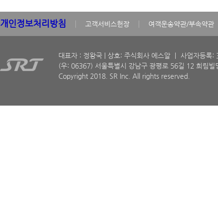
개인정보처리방침
고객서비스헌장
여객운송약관/부속약관
대표자 : 정왕국 | 상호: 주식회사 에스알 ㅣ 사업자등록: 30
(우: 06367) 서울특별시 강남구 광평로 56길 12 희림빌딩
Copyright 2018. SR Inc. All rights reserved.