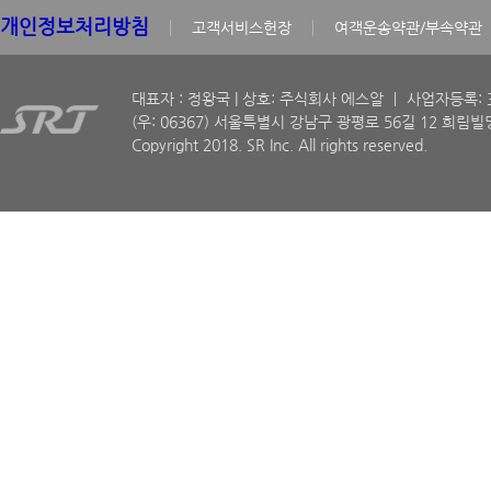
개인정보처리방침
고객서비스헌장
여객운송약관/부속약관
대표자 : 정왕국 | 상호: 주식회사 에스알 ㅣ 사업자등록: 30
(우: 06367) 서울특별시 강남구 광평로 56길 12 희림빌딩
Copyright 2018. SR Inc. All rights reserved.