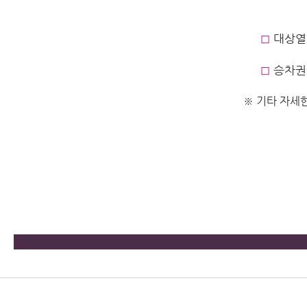
◻︎
대상열차 
◻︎
승차권 예
※ 기타 자세한