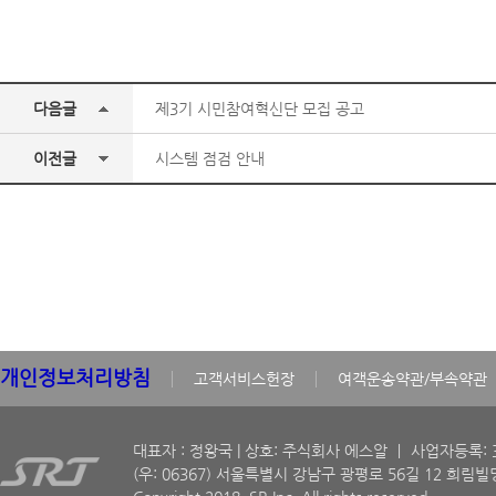
다음글
제3기 시민참여혁신단 모집 공고
이전글
시스템 점검 안내
개인정보처리방침
고객서비스헌장
여객운송약관/부속약관
대표자 : 정왕국 | 상호: 주식회사 에스알 ㅣ 사업자등록: 30
(우: 06367) 서울특별시 강남구 광평로 56길 12 희림빌딩