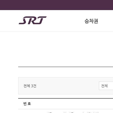
승차권
전체 3건
전체
번 호