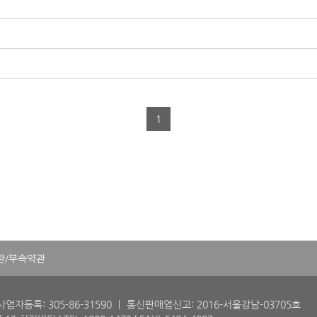
1
관/부속약관
업자등록: 305-86-31590
ㅣ 통신판매업신고: 2016-서울강남-03705호