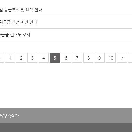
회원 등급조회 및 혜택 안내
 회원등급 산정 지연 안내
스물품 선호도 조사
1
2
3
4
5
6
7
8
9
10
관/부속약관