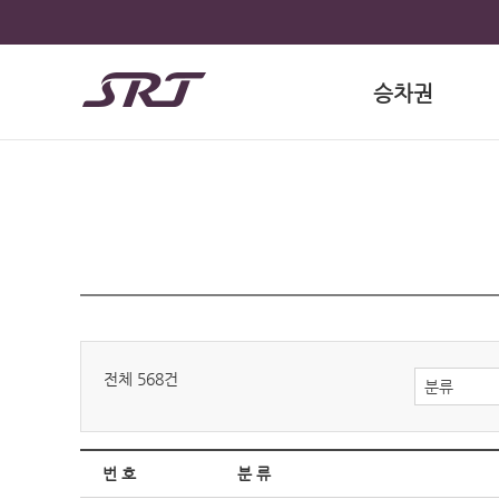
승차권
전체 568건
분류
번 호
분 류