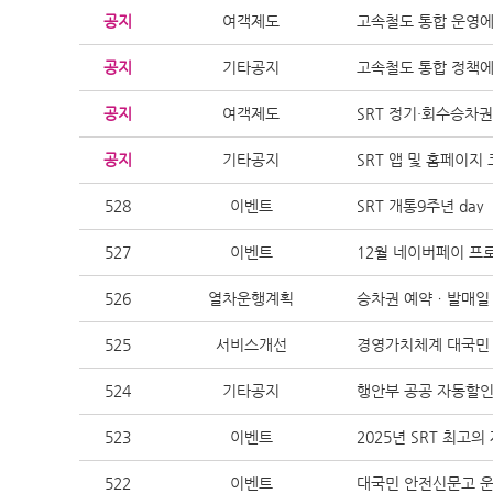
공지
여객제도
고속철도 통합 운영에
공지
기타공지
고속철도 통합 정책에
공지
여객제도
SRT 정기·회수승차
공지
기타공지
SRT 앱 및 홈페이지
528
이벤트
SRT 개통9주년 day
527
이벤트
12월 네이버페이 프
526
열차운행계획
승차권 예약ㆍ발매일
525
서비스개선
경영가치체계 대국민
524
기타공지
행안부 공공 자동할인
523
이벤트
2025년 SRT 최고
522
이벤트
대국민 안전신문고 운