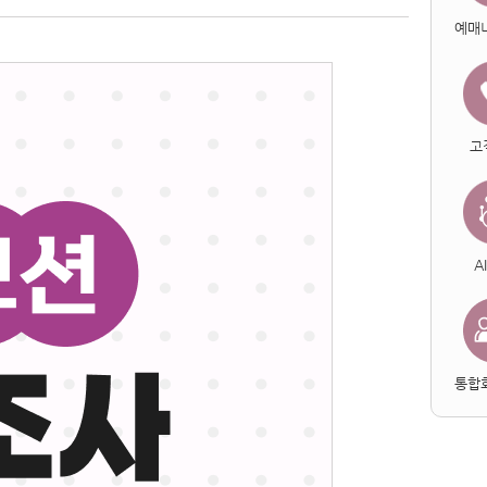
예매
고
A
통합