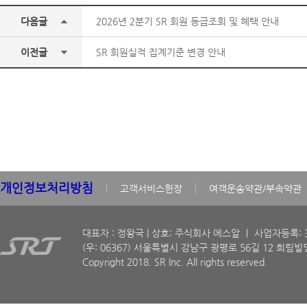
다음글
2026년 2분기 SR 회원 등급조회 및 혜택 안내
이전글
SR 회원실적 집계기준 변경 안내
개인정보처리방침
고객서비스헌장
여객운송약관/부속약관
대표자 : 정왕국 | 상호: 주식회사 에스알 ㅣ 사업자등록: 30
(우: 06367) 서울특별시 강남구 광평로 56길 12 희림빌딩
Copyright 2018. SR Inc. All rights reserved.