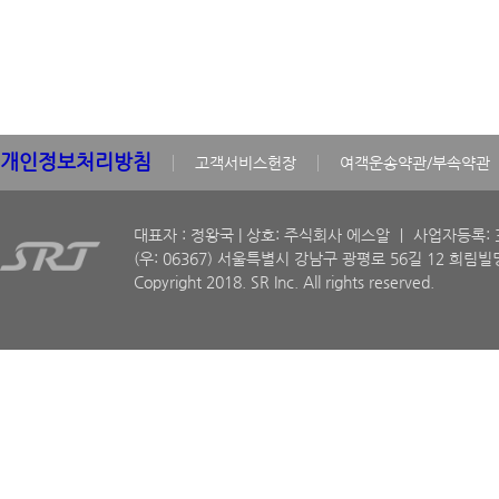
개인정보처리방침
고객서비스헌장
여객운송약관/부속약관
대표자 : 정왕국 | 상호: 주식회사 에스알 ㅣ 사업자등록: 30
(우: 06367) 서울특별시 강남구 광평로 56길 12 희림빌딩
Copyright 2018. SR Inc. All rights reserved.