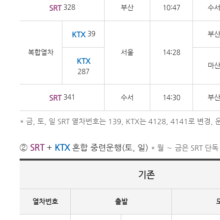
328
SRT
부산
10:47
수
39
KTX
부
복합열차
서울
14:28
KTX
마
287
341
SRT
수서
14:30
부
* 금, 토, 일 SRT 열차번호는 139, KTX는 4128, 4141로 
②
SRT
+
KTX
혼합 중련운행(토, 일)
* 월 ∼ 금은 SRT 단
기존
열차번호
출발