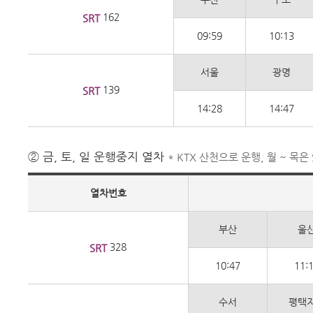
162
SRT
09:59
10:13
서울
광명
139
SRT
14:28
14:47
② 금, 토, 일 운행중지 열차
* KTX 산천으로 운행, 월 ~ 목은
열차번호
부산
울
328
SRT
10:47
11:
수서
평택