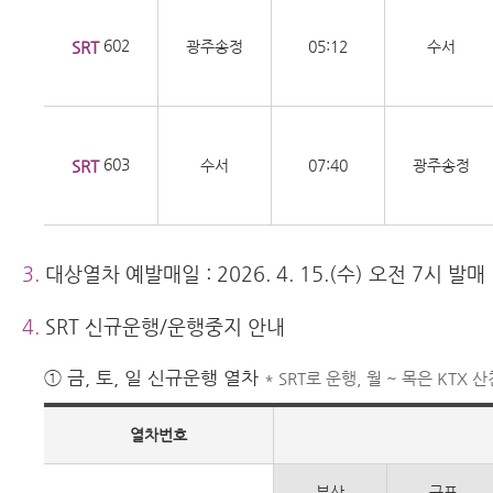
602
SRT
광주송정
05:12
수서
603
SRT
수서
07:40
광주송정
3.
대상열차 예발매일 : 2026. 4. 15.(수) 오전 7시 발매
4.
SRT 신규운행/운행중지 안내
① 금, 토, 일 신규운행 열차
* SRT로 운행, 월 ~ 목은 KTX
열차번호
부산
구포