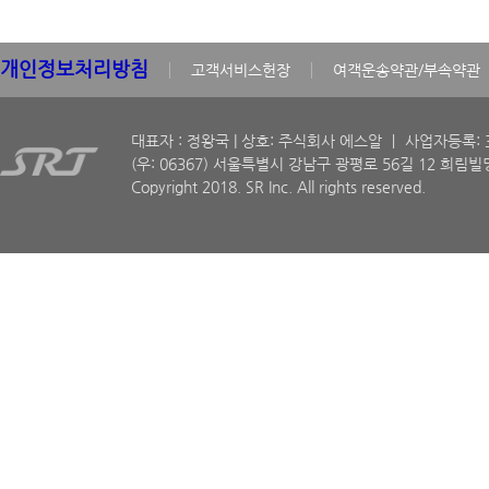
개인정보처리방침
고객서비스헌장
여객운송약관/부속약관
대표자 : 정왕국 | 상호: 주식회사 에스알 ㅣ 사업자등록: 30
(우: 06367) 서울특별시 강남구 광평로 56길 12 희림빌딩
Copyright 2018. SR Inc. All rights reserved.