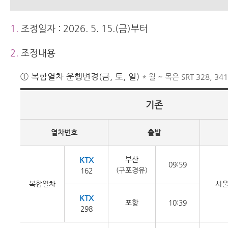
1.
조정일자 : 2026. 5. 15.(금)부터
2.
조정내용
① 복합열차 운행변경(금, 토, 일)
* 월 ~ 목은 SRT 328, 3
기존
열차번호
출발
KTX
부산
09:59
(구포경유)
162
복합열차
서
KTX
포항
10:39
298