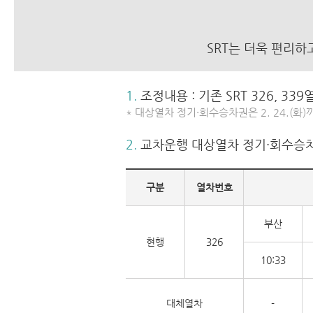
SRT는 더욱 편리하
1.
조정내용 : 기존 SRT 326, 33
* 대상열차 정기·회수승차권은 2. 24.(화)
2.
교차운행 대상열차 정기·회수승차
구분
열차번호
부산
현행
326
10:33
대체열차
-