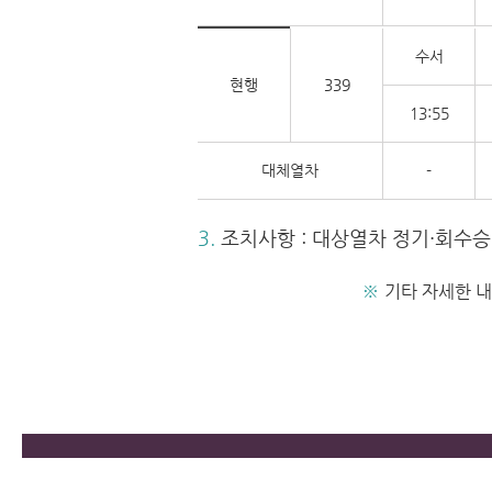
수서
현행
339
13:55
대체열차
-
3.
조치사항 : 대상열차 정기·회수승
※
기타 자세한 내