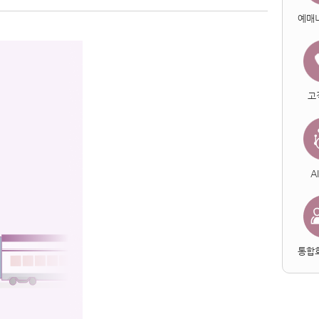
예매
고
A
통합