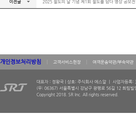
이전글
2025 철도의 날 기념 제1회 철도를 담다 영상 공모전
개인정보처리방침
고객서비스헌장
여객운송약관/부속약관
대표자 : 정왕국 | 상호: 주식회사 에스알 ㅣ 사업자등록: 30
(우: 06367) 서울특별시 강남구 광평로 56길 12 희림빌딩
Copyright 2018. SR Inc. All rights reserved.