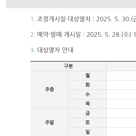
조정개시일·대상열차 : 2025. 5. 30.
1.
예약·발매 개시일 : 2025. 5. 28.(수) 
2.
대상열차 안내
3.
구분
월
화
주중
수
목
금
주말
토
일