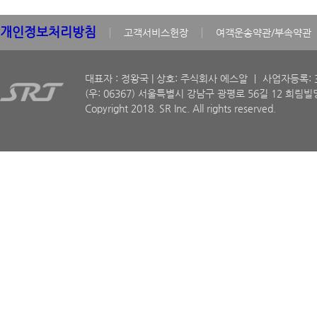
개인정보처리방침
고객서비스헌장
여객운송약관/부속약관
대표자 : 정왕국 | 상호: 주식회사 에스알 ㅣ 사업자등록: 30
(우: 06367) 서울특별시 강남구 광평로 56길 12 희림빌딩
Copyright 2018. SR Inc. All rights reserved.