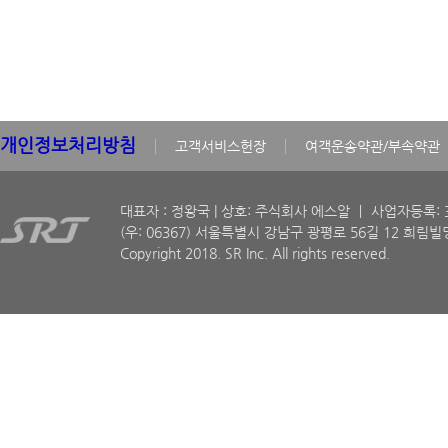
개인정보처리방침
고객서비스헌장
여객운송약관/부속약관
대표자 : 정왕국 | 상호: 주식회사 에스알 ㅣ 사업자등록: 30
(우: 06367) 서울특별시 강남구 광평로 56길 12 희림빌딩
Copyright 2018. SR Inc. All rights reserved.