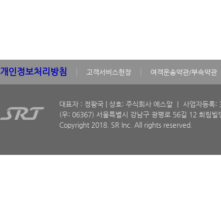
개인정보처리방침
고객서비스헌장
여객운송약관/부속약관
대표자 : 정왕국 | 상호: 주식회사 에스알 ㅣ 사업자등록: 30
(우: 06367) 서울특별시 강남구 광평로 56길 12 희림빌딩
Copyright 2018. SR Inc. All rights reserved.