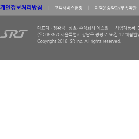
개인정보처리방침
고객서비스헌장
여객운송약관/부속약관
대표자 : 정왕국 | 상호: 주식회사 에스알 ㅣ 사업자등록: 30
(우: 06367) 서울특별시 강남구 광평로 56길 12 희림빌딩
Copyright 2018. SR Inc. All rights reserved.