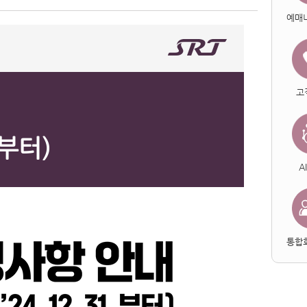
예매
고
.부터)
A
통합