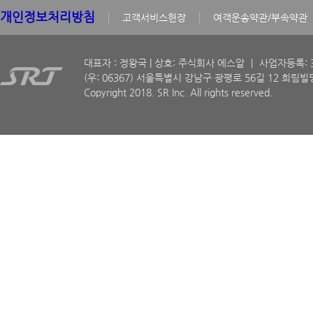
개인정보처리방침
고객서비스헌장
여객운송약관/부속약관
대표자 : 정왕국 | 상호: 주식회사 에스알 ㅣ 사업자등록: 30
(우: 06367) 서울특별시 강남구 광평로 56길 12 희림빌딩
Copyright 2018. SR Inc. All rights reserved.