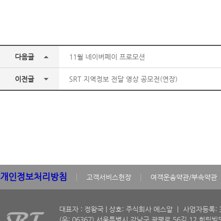
다음글
11월 네이버페이 프로모션
이전글
SRT 지역정보 전달 영상 공모전(연장)
개인정보처리방침
고객서비스헌장
여객운송약관/부속약관
대표자 : 정왕국 | 상호: 주식회사 에스알 ㅣ 사업자등록: 30
(우: 06367) 서울특별시 강남구 광평로 56길 12 희림빌딩