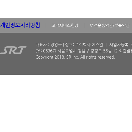
개인정보처리방침
고객서비스헌장
여객운송약관/부속약관
대표자 : 정왕국 | 상호: 주식회사 에스알 ㅣ 사업자등록: 30
(우: 06367) 서울특별시 강남구 광평로 56길 12 희림빌딩
Copyright 2018. SR Inc. All rights reserved.