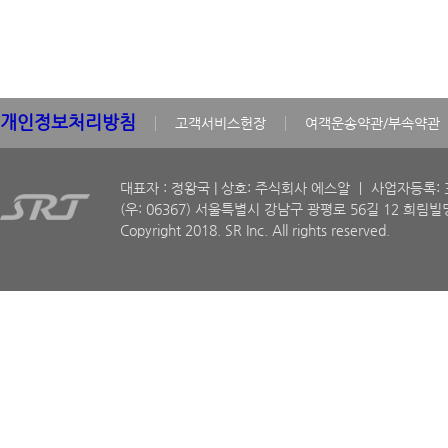
개인정보처리방침
고객서비스헌장
여객운송약관/부속약관
대표자 : 정왕국 | 상호: 주식회사 에스알 ㅣ 사업자등록: 30
(우: 06367) 서울특별시 강남구 광평로 56길 12 희림빌딩
Copyright 2018. SR Inc. All rights reserved.