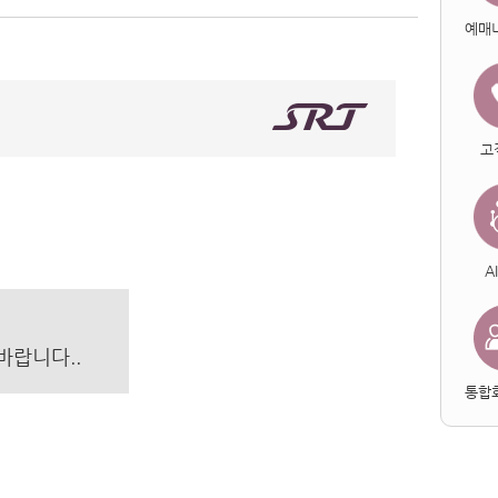
예매
고
A
바랍니다..
통합