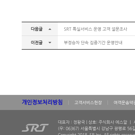
다음글
SRT 특실서비스 운영 고객 설문조사
이전글
부정승차 단속 집중기간 운영안내
개인정보처리방침
고객서비스헌장
여객운송약
대표자 : 정왕국 | 상호: 주식회사 에스알 ㅣ 사
(우: 06367) 서울특별시 강남구 광평로 56길
Copyright 2018. SR Inc. All rights reserv