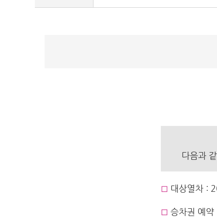
다음과 같
◻︎
대상열차 : 20
◻︎
승차권 예약 · 