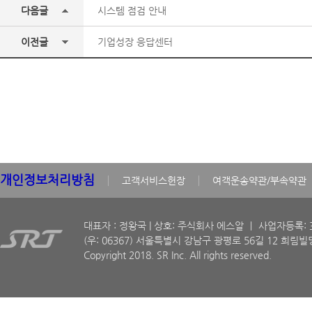
다음글
시스템 점검 안내
이전글
기업성장 응답센터
개인정보처리방침
고객서비스헌장
여객운송약관/부속약관
대표자 : 정왕국 | 상호: 주식회사 에스알 ㅣ 사업자등록: 30
(우: 06367) 서울특별시 강남구 광평로 56길 12 희림빌딩
Copyright 2018. SR Inc. All rights reserved.