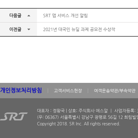
다음글
SRT 앱 서비스 개선 알림
이전글
2021년 대국민 뉴딜 과제 공모전 수상작
개인정보처리방침
고객서비스헌장
여객운송약관/부속약관
대표자 : 정왕국 | 상호: 주식회사 에스알 ㅣ 사업자등록: 30
(우: 06367) 서울특별시 강남구 광평로 56길 12 희림빌딩
Copyright 2018. SR Inc. All rights reserved.