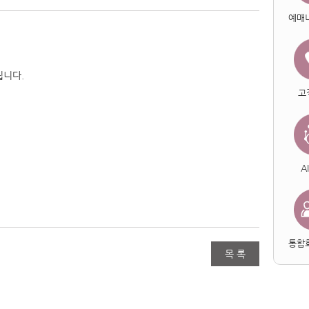
예매
립니다.
고
A
통합
목 록