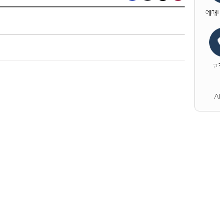
예매
고
A