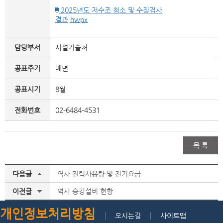
2025년도 저수조 청소 및 수질검사
결과.hwpx
담당부서
시설기술처
공표주기
매년
공표시기
8월
전화번호
02-6484-4531
목 록
다음글
역사 전력사용량 및 전기요금
이전글
역사 승강설비 현황
개인정보처리방침
오시는길
사이트맵