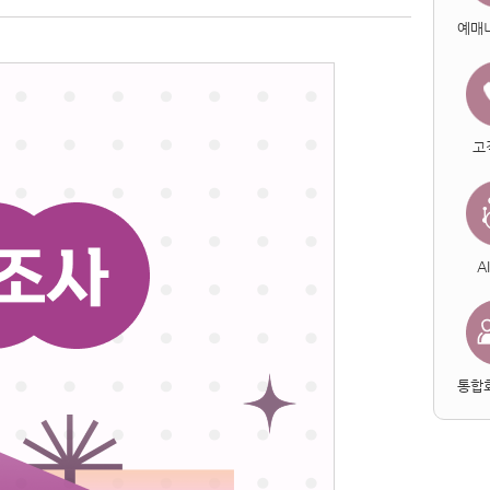
예매
고
A
통합