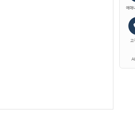
예매
고
A