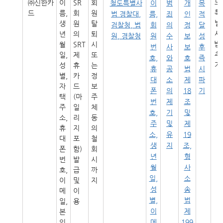
도
㈜신한카
이
SR
회
철도특별사
이
범
개
목
특
드
름,
회
원
법 경찰대,
름,
죄
인
적
별
생
원
탈
검찰청, 법
회
의
정
달
사
년
의
퇴
원, 경찰청
원
수
보
성
법’
월
SRT
시
번
사
보
후
추
일,
제
또
호,
와
호
즉
가
성
휴
는
휴
공
법
시
별,
카
정
대
소
제
파
자
드
보
폰
의
18
기
택
(마
주
번
제
조
주
일
체
호,
기
및
소,
리
동
주
및
제
휴
지
의
소,
유
19
대
포
철
생
지
조,
폰
함)
회
년
형
번
발
시
월
사
호,
급
까
일,
소
이
및
지
성
송
메
이
별,
법
일,
용
이
제
본
인
메
199