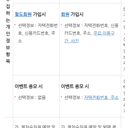
집
문
하
철도회원
가입시
회원
가입시
구
는
수
선택정보 : 자택전화번
선택정보 : 자택전화번호, 신용
개
정
호, 신용카드번호, 주
카드번호, 주소,
주요 이용구
/
인
선
정
소
간, 사진
택
보
정
항
보
목
추
가
선
이벤트 응모 시
이벤트 응모 시
택
정
선택정보 : 없음
선택정보 :
자택전화번호, 주소
보
추
가
가. 열차승차권 예약 및
가. 열차승차권 예약 및 발매 결