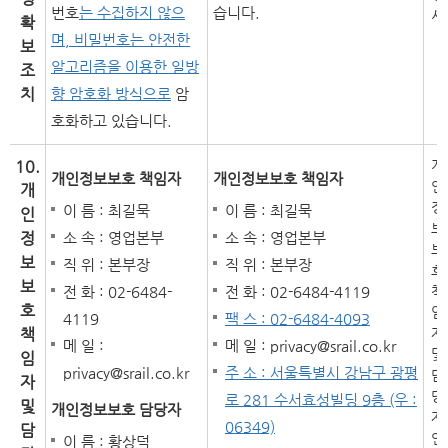
번호
는 수집하지 않으
습니다.
시
확
며, 비밀번호는 안전한
보
알고리즘을 이용한 일방
조
치
향 암호화 방식으로
암
호화하고 있습니다.
10.
개
개인정보보호 책임자
개인정보보호 책임자
인
개
정
이 름 : 최길묵
이 름 : 최길묵
인
보
정
소 속 : 영업본부
소 속 : 영업본부
보
보
직 위 : 본부장
직 위 : 본부장
호
보
전 화 : 02-6484-
전 화 : 02-6484-4119
책
호
임
4119
팩 스 : 02-6484-4093
책
자
메 일 :
메 일 : privacy@srail.co.kr
및
임
privacy@srail.co.kr
주 소 : 서울특별시 강남구 광평
담
자
당
로 281 수서효성빌딩 9층 (우 :
및
개인정보보호 담당자
자
06349)
담
연
이 름 : 황상덕