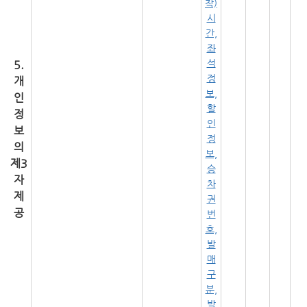
착)
시
간,
좌
석
5.
정
개
보,
인
할
정
인
보
정
의
보,
제3
승
자
차
제
권
공
번
호,
발
매
구
분,
발