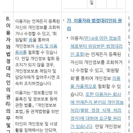
일
8.
이
가. 이용자와 법정대리인의 권
이용자는 언제든지 등록된
용
이
자신의 개인정보를 조회하
리
자
용
거나 수정할 수 있고, ‘회
와
이용자
(만14세 미만 정보주
자
원탈회’
등
을 통하여
법
개인정보의
수집 및 이용
체로부터 위임받은 법정대리
와
정
동의를
철회할 수 있습니
법
인 포함)
는 언제든지 등록된
대
다. 만일 개인정보 철회 등
정
리
자신의 개인정보를 조회하거
조치가 되지 않을 경우,
대
인
나 수정할 수 있고, ‘회원탈
개인정보보호 책임자 및
의
리
담당자에게 알려주시면 조
회’를 통하여 개인정보
이용
권
인
속히 조치하겠습니다.
을 자율적으로
철회할 수 있
리
의
이용자는 『정보통신망 이
보
습니다.
또한 이용자는 회사
권
용촉진 및 정보보호 등에
장
에 언제든지 본인의 개인정보
리·
관한 법률』, 『개인정보보
을
처리(열람, 정정, 삭제, 처리
의
호법』 등 관계법령을 위반
위
하여
무
한
정지)에 대하여 요구할 권리
타인의 개인정보 및 사생
권
및
가 있습니다.
만일 개인정보
활을 침해해서는 안되며,
리
그