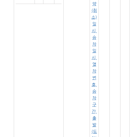
약
(취
소)
일
시,
승
차
일
시,
열
차
번
호,
승
차
구
간,
출
발
(도