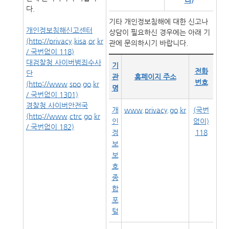
리)
다.
기타 개인정보침해에 대한 신고나
개인정보침해신고센터
상담이 필요하신 경우에는 아래 기
(http://privacy.kisa.or.kr
관에 문의하시기 바랍니다.
/ 국번없이 118)
대검찰청 사이버범죄수사
기
전화
단
관
홈페이지 주소
번호
(http://www.spo.go.kr
명
/ 국번없이 1301)
경찰청 사이버안전국
개
www.privacy.go.kr
(국번
(http://www.ctrc.go.kr
인
없이)
/ 국번없이 182)
정
118
보
보
호
종
합
포
털