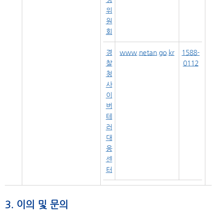
위
원
회
경
www.netan.go.kr
1588-
찰
0112
청
사
이
버
테
러
대
응
센
터
3. 이의 및 문의