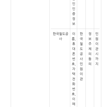
인
인
증
정
보
한국철도공
이
한
정
민
사
름,
국
보
원
휴
철
주
이
대
도
체
관
폰
공
의
시
번
사
동
까
호,
민
의
지
자
원
택
이
전
관
화
번
호,
이
메