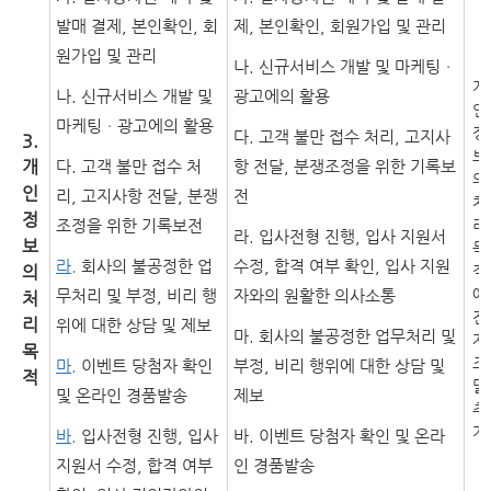
발매 결제, 본인확인, 회
제, 본인확인, 회원가입 및 관리
원가입 및 관리
나. 신규서비스 개발 및 마케팅ㆍ
개
나. 신규서비스 개발 및
광고에의 활용
인
마케팅ㆍ광고에의 활용
정
다. 고객 불만 접수 처리, 고지사
3.
보
개
다. 고객 불만 접수 처
항 전달, 분쟁조정을 위한 기록보
의
인
리, 고지사항 전달, 분쟁
전
처
정
조정을 위한 기록보전
리
라. 입사전형 진행, 입사 지원서
보
목
라.
회사의 불공정한 업
수정, 합격 여부 확인, 입사 지원
의
적
에
무처리 및 부정, 비리 행
자와의 원활한 의사소통
처
전
리
위에 대한 상담 및 제보
마. 회사의 불공정한 업무처리 및
자
목
조
마.
이벤트 당첨자 확인
부정, 비리 행위에 대한 상담 및
적
달
및 온라인 경품발송
제보
추
가
바.
입사전형 진행, 입사
바. 이벤트 당첨자 확인 및 온라
지원서 수정, 합격 여부
인 경품발송