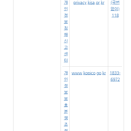
개
privacy.kisa.or.kr
(국번
인
없이)
정
118
보
침
해
신
고
센
터
개
www.kopico.go.kr
1833-
인
6972
정
보
보
호
분
쟁
조
정