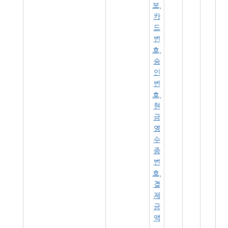
보,
카
드
번
호,
승
인
번
호,
현
금
영
수
증
번
호,
결
제
금
액