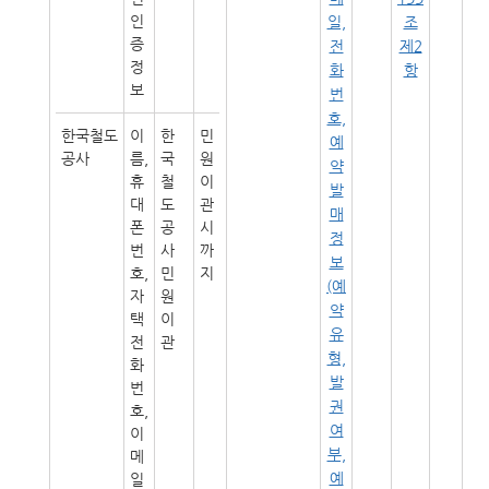
인
일,
조
증
전
제2
정
화
항
보
번
호,
한국철도
이
한
민
예
공사
름,
국
원
약
휴
철
이
발
대
도
관
매
폰
공
시
정
번
사
까
보
호,
민
지
(예
자
원
약
택
이
유
전
관
형,
화
발
번
권
호,
여
이
부,
메
예
일