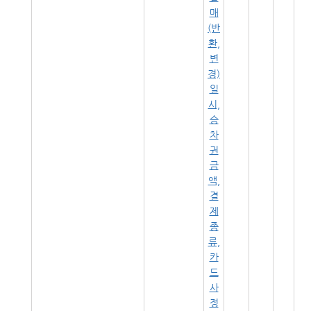
매
(반
환,
변
경)
일
시,
승
차
권
금
액,
결
제
종
류,
카
드
사
정