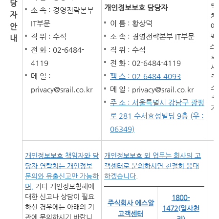
당
락
개인정보보호 담당자
소 속 : 경영전략본부
자
처
IT부문
이 름 : 황상덕
안
에
직 위 : 수석
소 속 : 경영전략본부 IT부문
팩
내
스,
전 화 : 02-6484-
직 위 : 수석
회
4119
전 화 : 02-6484-4119
사
메 일 :
팩 스 : 02-6484-4093
주
소
privacy@srail.co.kr
메 일 : privacy@srail.co.kr
추
주 소 : 서울특별시 강남구 광평
가
로 281 수서효성빌딩 9층 (우 :
06349)
개인정보보호 책임자와 담
개인정보보호 외 업무는 회사의 고
당자 연락처는 개인정보
객센터로 문의하시면 친절히 응대
문의와 유출신고만 가능하
하겠습니다.
며,
기타 개인정보침해에
대한 신고나 상담이 필요
1800-
주식회사 에스알
하신 경우에는 아래의 기
1472(일사천
고객센터
관에 문의하시기 바랍니