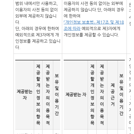
범위 내에서만 사용하고,
이용자의 사전 동의 없이는 외부에
문
이용자의 사전 동의 없이
제공하지 않습니다.단, 아래의 경우
구
외부에 제공하지 않습니
에 한하여
수
다.
『개인정보 보호법』 제17조 및 제18
정
단, 아래의 경우에 한하여
조에 따라
예외적으로 제3자에게
예외적으로 제3자에게 개
개인정보를 제공할 수 있습니다.
인정보를 제공하고 있습니
다.
개
인
제
제
제
제
정
공
공
공
공
보
보
보
할
받
할
받
유
유
의
개
는
개
는
제
및
및
제
제공받는
인
자
인
자
공
이
제공받는 자
이
3
자
정
의
정
의
근
용
용
자
보
이
보
이
거
기
기
제
의
용
의
용
간
간
공
항
목
항
목
에
목
적
목
적
‘철