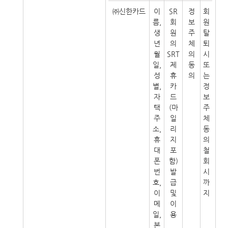
㈜신한카드
이
SR
정
회
름,
회
보
원
생
원
주
탈
년
의
체
퇴
월
SRT
의
시
일,
제
동
또
성
휴
의
는
별,
카
정
자
드
보
택
(마
주
주
일
체
소,
리
동
휴
지
의
대
포
철
폰
함)
회
번
발
시
호,
급
까
이
및
지
메
이
일,
용
본