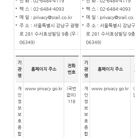
전 화 : 02-6484-4119
전 화 : 02-6484-4119
팩 스 : 02-6484-4093
팩 스 : 02-6484-4093
메 일 : privacy@srail.co.kr
메 일 : privacy@srail.co.k
주 소 : 서울특별시 강남구 광평
주 소 : 서울특별시 강남구
로 281 수서효성빌딩 9층 (우 :
로 281 수서효성빌딩 9층 (
06349)
06349)
기
기
전화
전
관
홈페이지 주소
관
홈페이지 주소
번호
번
명
명
개
www.privacy.go.kr
(국번
개
www.privacy.go.kr
(
인
없이)
인
없
정
118
정
1
보
보
보
보
호
호
종
종
합
합