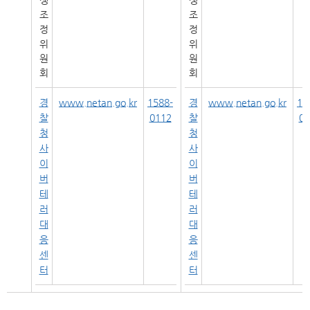
쟁
쟁
조
조
정
정
위
위
원
원
회
회
경
www.netan.go.kr
1588-
경
www.netan.go.kr
15
찰
0112
찰
01
청
청
사
사
이
이
버
버
테
테
러
러
대
대
응
응
센
센
터
터