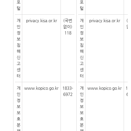
포
포
털
털
개
privacy.kisa.or.kr
(국번
개
privacy.kisa.or.kr
(
인
없이)
인
없
정
118
정
1
보
보
침
침
해
해
신
신
고
고
센
센
터
터
개
www.kopico.go.kr
1833-
개
www.kopico.go.kr
18
인
6972
인
69
정
정
보
보
보
보
호
호
분
분