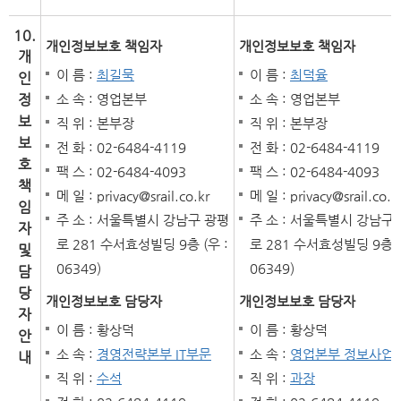
10.
개인정보보호 책임자
개인정보보호 책임자
개
이 름 :
최길묵
이 름 :
최덕율
인
정
소 속 : 영업본부
소 속 : 영업본부
보
직 위 : 본부장
직 위 : 본부장
보
전 화 : 02-6484-4119
전 화 : 02-6484-4119
호
팩 스 : 02-6484-4093
팩 스 : 02-6484-4093
책
메 일 : privacy@srail.co.kr
메 일 : privacy@srail.co.k
임
주 소 : 서울특별시 강남구 광평
주 소 : 서울특별시 강남구
자
로 281 수서효성빌딩 9층 (우 :
로 281 수서효성빌딩 9층 (
및
06349)
06349)
담
당
개인정보보호 담당자
개인정보보호 담당자
자
이 름 : 황상덕
이 름 : 황상덕
안
소 속 :
경영전략본부 IT부문
소 속 :
영업본부 정보사업
내
직 위 :
수석
직 위 :
과장