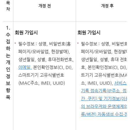
목
개정 전
개정 후
차
1.
회원 가입시
회원 가입시
수
집
필수정보 : 성명, 비밀번호(홈
필수정보 : 성명, 비밀번호
하
페이지/모바일앱, 현장발매),
페이지/모바일앱, 현장발매)
는
생년월일, 성별, 휴대전화번호,
생년월일, 성별, 휴대 전화
개
이메일,
본인확인정보(CI, DI),
호, 본인확인정보(CI, DI),
인
스마트기기 고유식별번호
트기기 고유식별번호(MA
정
(MAC주소, IMEI, UUID)
소, IMEI, UUID),
서비스 
보
항
기록 접속기록(IP주소, 접
목
간, 쿠키) 및 기기정보(이
의 브라우저와 운영체제의 
류/버전) 자동생성 수집·정