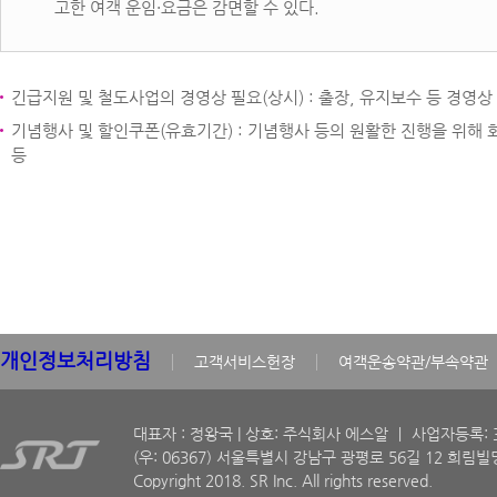
고한 여객 운임·요금은 감면할 수 있다.
긴급지원 및 철도사업의 경영상 필요(상시) : 출장, 유지보수 등 경영상
기념행사 및 할인쿠폰(유효기간) : 기념행사 등의 원활한 진행을 위해
등
개인정보처리방침
고객서비스헌장
여객운송약관/부속약관
대표자 : 정왕국 | 상호: 주식회사 에스알 ㅣ 사업자등록: 30
(우: 06367) 서울특별시 강남구 광평로 56길 12 희림빌딩
Copyright 2018. SR Inc. All rights reserved.