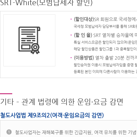
SRT-White(모범납세자 할인)
(할인대상)
SR 회원으로 국세청에
국세청 모범납세자 담당부서를 통해 SR회원인
(할 인 율)
SRT 열차별 승차율에
특실 서비스요금은 할인되지 않으며(운임만
해당 할인상품은 할인그룹 1과 중복할인이
(이용방법)
열차 출발 20분 전까지
할인승차권 이용시 모범납세자임을 증명 할
등록된 본인 이외에 다른사람이 이용하는 
기타 – 관계 법령에 의한 운임·요금 감면
철도사업법 제9조의2(여객·운임요금의 감면)
철도사업자는 재해복구를 위한 긴급지원, 여객 유치를 위한 기념